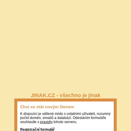
JINAK.CZ - všechno je jinak
Chci se stát novým členem
K dispozici je sdílené místo s ostatními uživateli, rozumný
počet domén, emailů a databází. Odesláním formuláře
souhlasíte s
pravidly
tohoto serveru.
Registrační formulář