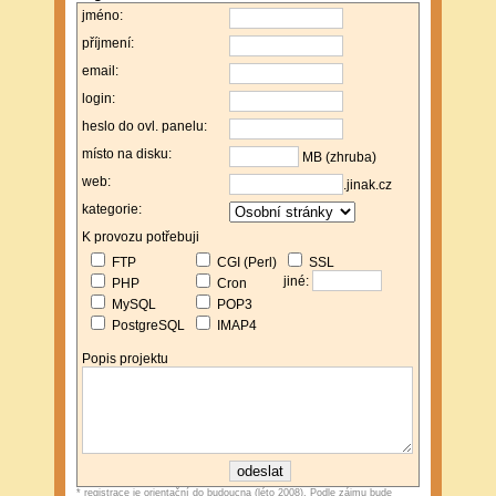
jméno:
příjmení:
email:
login:
heslo do ovl. panelu:
místo na disku:
MB (zhruba)
web:
.jinak.cz
kategorie:
K provozu potřebuji
FTP
CGI (Perl)
SSL
jiné:
PHP
Cron
MySQL
POP3
PostgreSQL
IMAP4
Popis projektu
* registrace je orientační do budoucna (léto 2008). Podle zájmu bude