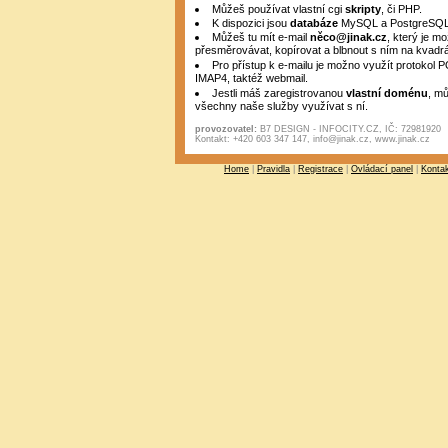
Můžeš používat vlastní cgi
skripty
, či PHP.
K dispozici jsou
databáze
MySQL a PostgreSQL
Můžeš tu mít e-mail
něco@jinak.cz
, který je mo
přesměrovávat, kopírovat a blbnout s ním na kvadrá
Pro přístup k e-mailu je možno využít protokol
IMAP4, taktéž webmail.
Jestli máš zaregistrovanou
vlastní doménu
, m
všechny naše služby využívat s ní.
provozovatel:
B7 DESIGN - INFOCITY.CZ, IČ: 72981920
Kontakt: +420 603 347 147, info@jinak.cz, www.jinak.cz
Home
|
Pravidla
|
Registrace
|
Ovládací panel
|
Konta