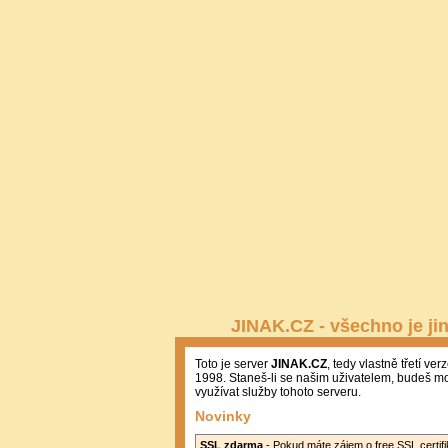
JINAK.CZ - všechno je ji
Toto je server
JINAK.CZ
, tedy vlastně třetí ver
1998. Staneš-li se našim uživatelem, budeš m
využívat služby tohoto serveru.
Novinky
SSL zdarma
- Pokud máte zájem o free SSL certifi