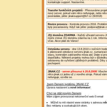
kontaktujte support. Nastavíme.
Transfer funkčních projektů
- Přesouváme proje
nový server, pokud vám něco nefunguje, nebo něc
postrádáte, pište: jinaksupport@b7.cz (8/2018)
Revize provozu
- Kontrola provozu 2016. Problé
byly pozastaveny. Když tak pište: podpora@jinak.
.EU doména ZDARMA
- Každý uživatel serveru 
může získat .EU doménu zdarma na 1 rok. Informu
včas. Akce platí do Vánoc!
Odstávka serveru
- dne 13.8.2010 v nočních hodi
k plánované odstávce serveru jinak.cz, sumarizaci
stavu, kontrolám zabíraného místa atd. Dejte si pr
dopořádku. Některé projekty mohou být v důsledku
odstaveny do vyřešení zjištěných problémů. Díky 
pochopení.
JINAK.CZ
-
server přesunut k 20.8.2008!
Všechn
něco.jinak.cz jedou už z nového stroje. Pokud vá
nefunguje, ozvěte se.
Jsem členem systému JINAK.CZ
Úprava nastavení a
nové informace
!
Chci se stát novým členem
Mám zájem provozovat nekomerční web či email
Můžeš tu mít vlastní www stránky s adresou
něc
Bez reklamy a vyskakujících oken.